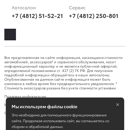
Автосалон
Сервис
+7 (4812) 51-52-21
+7 (4812) 250-801
Вся представленная на сайте информация, касающаяся стоимости
автомобилей, аксессуаров* и сервисного обслуживания, носит
информационный характер и не является публичной офертой,
определяемой положениями ст. 437 (2) ГК РФ. Для получения
подробной информации обращайтесь в наши автосалоны.
Опубликованная на данном сайте информация может быть
изменена в любое время без предварительного уведомления. *
Стоимость аксессуаров указана без учета стоимости установки.
Правовая информация
×
Изменить настройку cookies
Мы используем файлы cookie
Сбросить cookie
Это необходимо для полноценного функционирования
сайта. Продолжая использовать сайт, вы соглашаетесь со
сбором и обработкой данных.