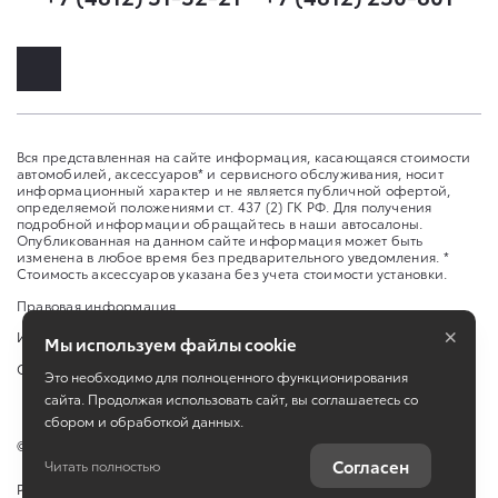
Вся представленная на сайте информация, касающаяся стоимости
автомобилей, аксессуаров* и сервисного обслуживания, носит
информационный характер и не является публичной офертой,
определяемой положениями ст. 437 (2) ГК РФ. Для получения
подробной информации обращайтесь в наши автосалоны.
Опубликованная на данном сайте информация может быть
изменена в любое время без предварительного уведомления. *
Стоимость аксессуаров указана без учета стоимости установки.
Правовая информация
×
Изменить настройку cookies
Мы используем файлы cookie
Сбросить cookie
Это необходимо для полноценного функционирования
сайта. Продолжая использовать сайт, вы соглашаетесь со
сбором и обработкой данных.
©
2026
ООО "Динамика Смоленск"
Согласен
Читать полностью
Работает на технологиях
TradeDealer