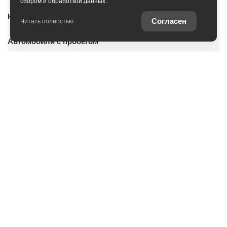
сбором и обработкой данных.
Новые автомобили
Согласен
Читать полностью
Автомобили с пробегом
Условия покупки
Владельцам
О дилерском центре
Специальные предложения
Оцените ваш автомобиль
Консультация по кредиту
Консультация по страхованию