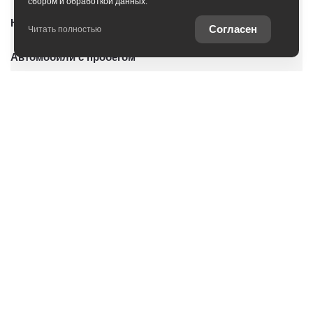
сбором и обработкой данных.
Новые автомобили
Согласен
Читать полностью
Автомобили с пробегом
Условия покупки
Владельцам
О дилерском центре
Специальные предложения
Оцените ваш автомобиль
Консультация по кредиту
Консультация по страхованию