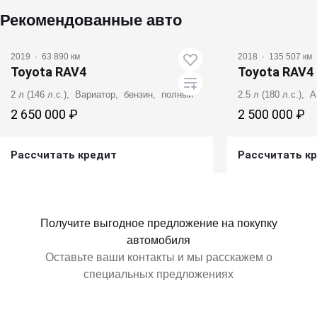
Рекомендованные авто
2019
·
63 890 км
2018
·
135 507 км
Toyota RAV4
Toyota RAV4
2 л (146 л.с.), Вариатор, бензин, полный
2.5 л (180 л.с.),
2 650 000 ₽
2 500 000 ₽
Рассчитать кредит
Рассчитать к
Получить предложение
Получит
Получите выгодное предложение на покупку
автомобиля
Оставьте ваши контакты и мы расскажем о
специальных предложениях