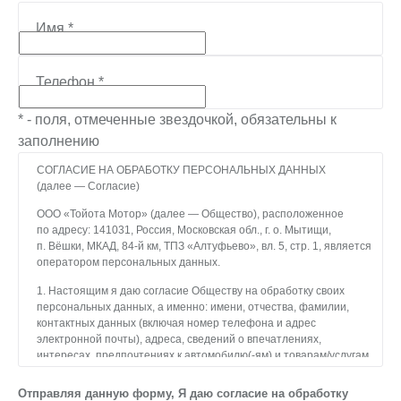
Имя
*
Телефон
*
* - поля, отмеченные звездочкой, обязательны к
заполнению
СОГЛАСИЕ НА ОБРАБОТКУ ПЕРСОНАЛЬНЫХ ДАННЫХ
(далее — Согласие)
ООО «Тойота Мотор» (далее — Общество), расположенное
по адресу: 141031, Россия, Московская обл., г. о. Мытищи,
п. Вёшки, МКАД, 84-й км, ТПЗ «Алтуфьево», вл. 5, стр. 1, является
оператором персональных данных.
1. Настоящим я даю согласие Обществу на обработку своих
персональных данных, а именно: имени, отчества, фамилии,
контактных данных (включая номер телефона и адрес
электронной почты), адреса, сведений о впечатлениях,
интересах, предпочтениях к автомобилю(-ям) и товарам/услугам,
IP-адреса, сведений об устройстве, операционной системы
устройства и модели мобильного телефона посетителя сайта,
Отправляя данную форму, Я даю согласие на обработку