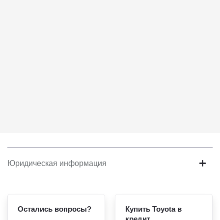
соответствует моим намерениям.
6. Согласие может быть отозвано путем направления
письменного заявления Обществу заказным почтовым
отправлением с описью вложения по адресу: 141031, Московская
обл., г. о. Мытищи, п. Вёшки, МКАД 84-й км, ТПЗ «Алтуфьево»,
вл. 5, стр. 1.
Юридическая информация
Остались вопросы?
Купить Toyota в
кредит