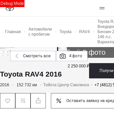
Debug Mode
Toyota 
Внедоро
Автомобили
Главная
Toyota
RAV4
Бензин 2
с пробегом
146 л.с.
Вариато
Ещё 2 фото
Смотреть все
4 фото
2 250 000 ₽
Получи
Toyota RAV4 2016
2016
·
152 732 км
·
Тойота Центр Смоленск
·
+7 (4812) 
Оставить заявку на кре