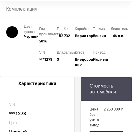
Комплектация
Цвет
Год
Пробег
Коробка
Топливо
Двигатель
кузова
производства
152 732
Вариатор
Бензин
146 л.с.
Черный
2016
VIN
Владельцы
Кузов
Привод
***1278
3
Внедорож­
Полный
ник
Характеристики
Стоимость
автомобиля
VIN
Цена
2 250 000 ₽
***1278
без
учета
Цвет
выгод
Черный