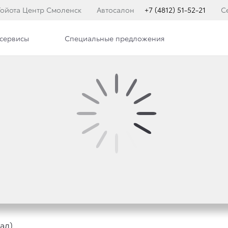
Тойота Центр Смоленск
Автосалон
+7 (4812) 51-52-21
С
сервисы
Специальные предложения
илерского центра
Вакансии
С ТОЙОТА
ал)