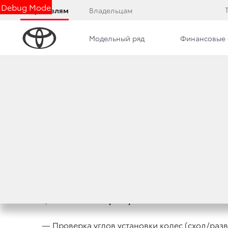
Debug Mode
Покупателям
Владельцам
Модельный ряд
Финансовые 
Дилерский центр
Новости
Преимущества д
ВЕСЕННИЙ СЕРВИ
16 марта 2017 г.
Поделиться
1) Технические проверки:
— Проверка углов установки колес (сход/разв