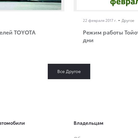
22 февраля 2017 г.
Другое
делей TOYOTA
Режим работы Тойо
дни
Все Другое
втомобили
Владельцам